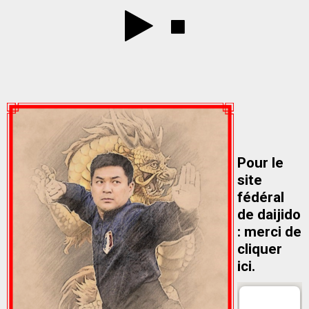
Pour le
site
fédéral
de daijido
: merci de
cliquer
ici.